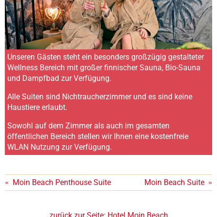
Unseren Gästen steht ein besonders großzügig gestalteter
Wellness Bereich mit großer finnischer Sauna, Bio-Sauna
und Dampfbad zur Verfügung.
Alle Suiten sind Nichtraucherzimmer und es sind keine
Haustiere erlaubt.
Sowohl auf dem Zimmer als auch im gesamten
öffentlichen Bereich stellen wir Ihnen eine kostenfreie
WLAN Nutzung zur Verfügung.
«
Moin Beach Penthouse Suite
Moin Beach Suite
»
zurück zur Seite:
Hotel Moin Beach