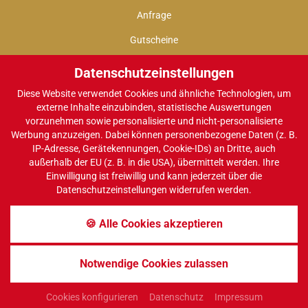
Anfrage
Gutscheine
Datenschutzeinstellungen
Diese Website verwendet Cookies und ähnliche Technologien, um
INTERAKTIV
externe Inhalte einzubinden, statistische Auswertungen
vorzunehmen sowie personalisierte und nicht-personalisierte
Gutscheine
Werbung anzuzeigen. Dabei können personenbezogene Daten (z. B.
IP-Adresse, Gerätekennungen, Cookie-IDs) an Dritte, auch
Gästebuch
außerhalb der EU (z. B. in die USA), übermittelt werden. Ihre
Einwilligung ist freiwillig und kann jederzeit über die
Bewertungen
Datenschutzeinstellungen widerrufen werden.
Facebook
🍪 Alle Cookies akzeptieren
IMPRESSUM
DATENSCHUTZ
SITEMAP
Notwendige Cookies zulassen
INFOS
COOKIES
Cookies konfigurieren
Datenschutz
Impressum