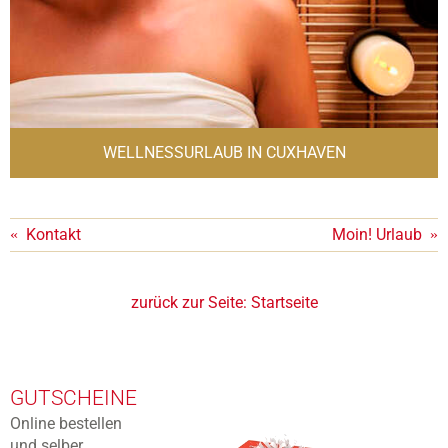
WELLNESSURLAUB IN CUXHAVEN
«
Kontakt
Moin! Urlaub
»
zurück zur Seite:
Startseite
GUTSCHEINE
Online bestellen
und selber