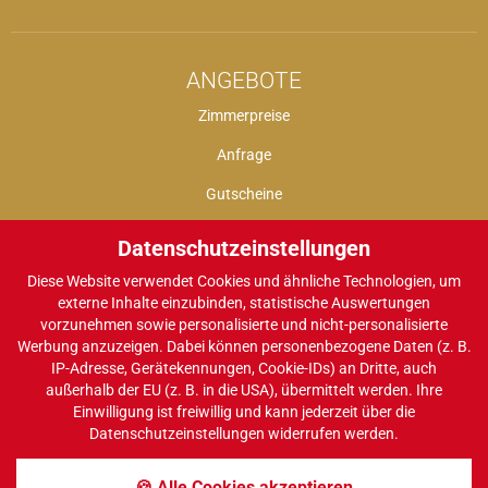
ANGEBOTE
Zimmerpreise
Anfrage
Gutscheine
Datenschutzeinstellungen
Diese Website verwendet Cookies und ähnliche Technologien, um
INTERAKTIV
externe Inhalte einzubinden, statistische Auswertungen
vorzunehmen sowie personalisierte und nicht-personalisierte
Gutscheine
Werbung anzuzeigen. Dabei können personenbezogene Daten (z. B.
IP-Adresse, Gerätekennungen, Cookie-IDs) an Dritte, auch
Gästebuch
außerhalb der EU (z. B. in die USA), übermittelt werden. Ihre
Bewertungen
Einwilligung ist freiwillig und kann jederzeit über die
Datenschutzeinstellungen widerrufen werden.
Facebook
🍪 Alle Cookies akzeptieren