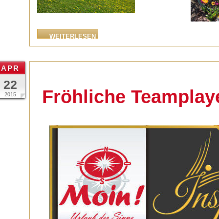
WEITERLESEN
APR
22
Fröhliche Teamplay
2015