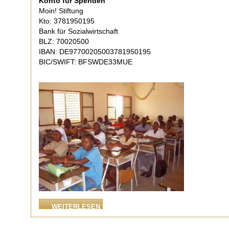
Konto für Spenden
Moin! Stiftung
Kto: 3781950195
Bank für Sozialwirtschaft
BLZ: 70020500
IBAN: DE97700205003781950195
BIC/SWIFT: BFSWDE33MUE
WEITERLESEN