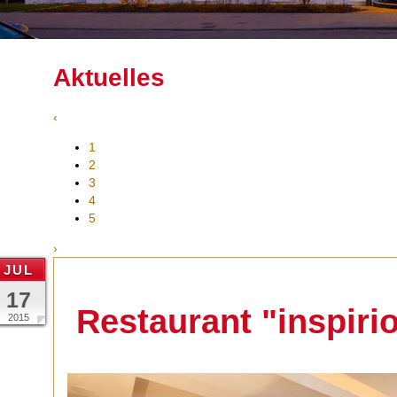
Aktuelles
‹
1
2
3
4
5
›
JUL
17
Restaurant "inspiri
2015