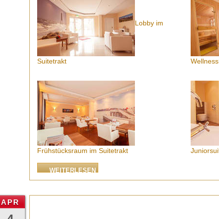
Lobby im
Suitetrakt
Wellness
Frühstücksraum im Suitetrakt
Juniorsui
WEITERLESEN
APR
4