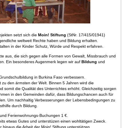
jekten setzt sich die
Moin! Stiftung
(StNr. 17/415/01941)
gendliche weltweit Rechte haben und Bildung erhalten.
talten in der Kinder Schutz, Würde und Respekt erfahren.
te aus, die sich gegen alle Formen von Gewalt, Missbrauch und
en. Ein besonderes Augenmerk legen wir auf
Bildung
und
 Grundschulbildung in Burkina Faso verbessern.
t zu den ärmsten der Welt. Binnen 5 Jahren wird die
d somit die Qualität des Unterrichtes erhöht. Gleichzeitig sorgen
men in den Gemeinden dafür, dass Bildungschancen auch für
den. Um nachhaltig Verbesserungen der Lebensbedingungen zu
sthilfe durch Bildung.
- und Ferienwohnungs-Buchungen 1 €.
eits etwas Gutes und unterstüzen einen wohltätigen Zweck.
hinaus die Arbeit der Moin! Stiftung unterstützen.