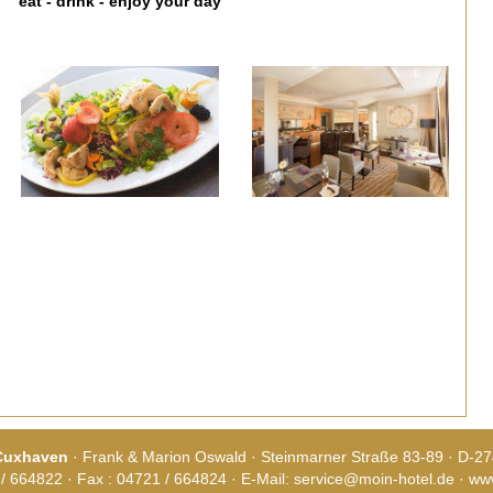
eat - drink - enjoy your day
 Cuxhaven
· Frank & Marion Oswald · Steinmarner Straße 83-89 · D-
/ 664822 · Fax : 04721 / 664824 · E-Mail:
service@moin-hotel.de
·
www