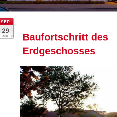
SEP
29
Baufortschritt des
2011
Erdgeschosses